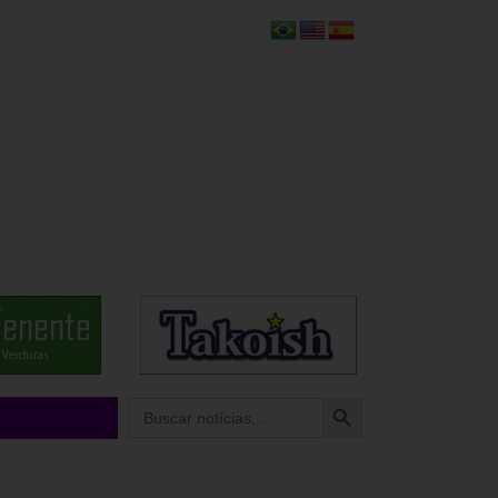
Search Button
Search
for: