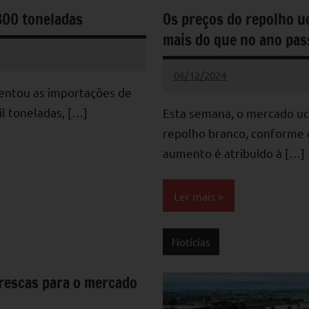
800 toneladas
Os preços do repolho 
mais do que no ano pa
06/12/2024
admin
Nenhum
mentou as importações de
Comentário
l toneladas, […]
Esta semana, o mercado u
repolho branco, conforme d
aumento é atribuído à […]
Ler mais
Notícias
rescas para o mercado