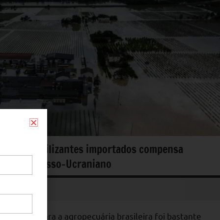
gens de fertilizantes importados compensa
conflito Russo-Ucraniano
ilizantes para a agropecuária brasileira foi bastante