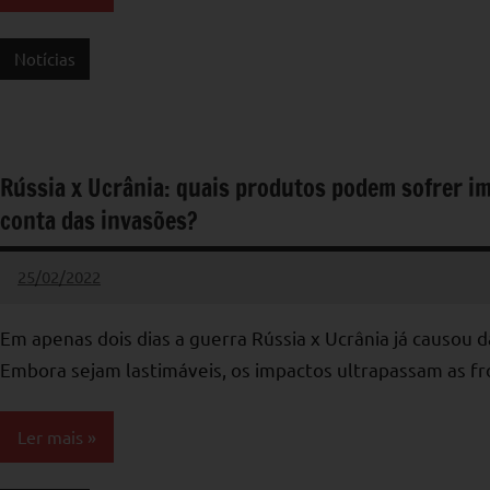
Notícias
Rússia x Ucrânia: quais produtos podem sofrer i
conta das invasões?
25/02/2022
applist
Nenhum
Comentário
Em apenas dois dias a guerra Rússia x Ucrânia já causou d
Embora sejam lastimáveis, os impactos ultrapassam as fro
Ler mais