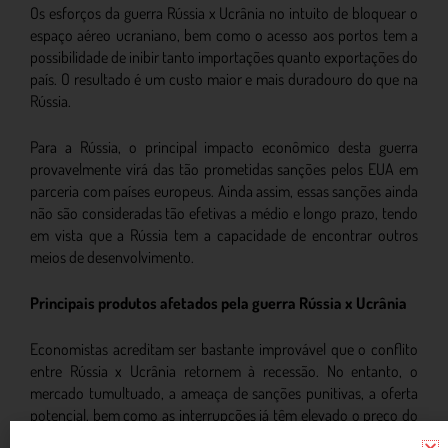
Os esforços da guerra Rússia x Ucrânia no intuito de bloquear o
espaço aéreo ucraniano, bem como o acesso aos portos tem a
possibilidade de inibir tanto importações quanto exportações do
país. O resultado é um custo maior e mais duradouro do que na
Rússia.
Para a Rússia, o principal impacto econômico desta guerra
provavelmente virá das tão prometidas sanções pelos EUA em
parceria com países europeus. Ainda assim, essas sanções ainda
não são consideradas tão efetivas a médio e longo prazo, tendo
em vista que a Rússia tem a capacidade de encontrar outros
meios de desenvolvimento.
Principais produtos afetados pela guerra Rússia x Ucrânia
Economistas acreditam ser bastante improvável que o conflito
entre Rússia x Ucrânia retornem à recessão. No entanto, o
mercado tumultuado, a ameaça de sanções punitivas, a oferta
potencial, bem como as interrupções já têm elevado o preço do
atacado da energia, bem como de determinados produtos