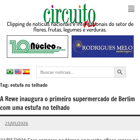
Clipping de noticias nacionais e internacionais do setor de
flores, frutas, legumes e verduras.
Search Button
Search
for:
Tag:
estufa no telhado
A Rewe inaugura o primeiro supermercado de Berlim
com uma estufa no telhado
25/05/2026
admin
Nenhum
Comentário
22/05/2026 Faça compras no térreo enquanto alface cresce no