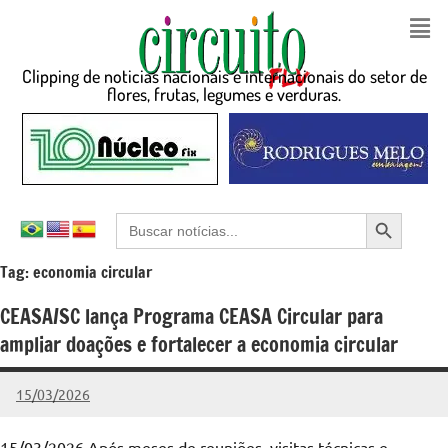
Clipping de noticias nacionais e internacionais do setor de
flores, frutas, legumes e verduras.
Search Button
Search
for:
Tag:
economia circular
CEASA/SC lança Programa CEASA Circular para
ampliar doações e fortalecer a economia circular
15/03/2026
admin
Nenhum
Comentário
15/03/2026 Após meses de reuniões, visitas técnicas e