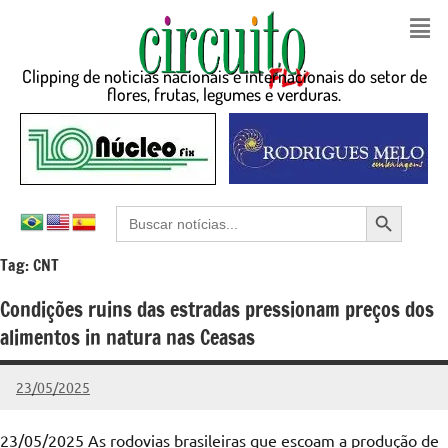
Clipping de noticias nacionais e internacionais do setor de
flores, frutas, legumes e verduras.
Search Button
Search
for:
Tag:
CNT
Condições ruins das estradas pressionam preços dos
alimentos in natura nas Ceasas
23/05/2025
admin
Nenhum
Comentário
23/05/2025 As rodovias brasileiras que escoam a produção de