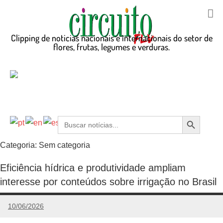
Clipping de noticias nacionais e internacionais do setor de
flores, frutas, legumes e verduras.
Search Button
Search
for:
Categoria:
Sem categoria
Eficiência hídrica e produtividade ampliam
interesse por conteúdos sobre irrigação no Brasil
10/06/2026
admin
Nenhum