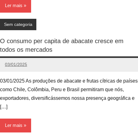
Ler mais
Sem categoria
O consumo per capita de abacate cresce em
todos os mercados
03/01/2025
admin
Nenhum
Comentário
03/01/2025 As produções de abacate e frutas cítricas de países
como Chile, Colômbia, Peru e Brasil permitiram que nós,
exportadores, diversificássemos nossa presença geográfica e
[…]
Ler mais