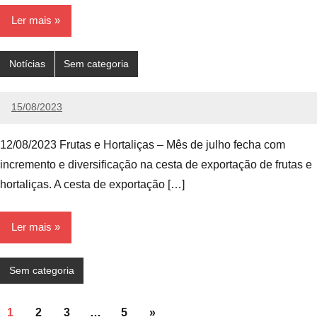
Ler mais
Notícias
Sem categoria
15/08/2023
Edunog
Nenhum
Comentário
12/08/2023 Frutas e Hortaliças – Mês de julho fecha com
incremento e diversificação na cesta de exportação de frutas e
hortaliças. A cesta de exportação […]
Ler mais
Sem categoria
1
2
3
…
5
»