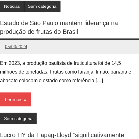
Notícias
Sem categoria
Estado de São Paulo mantém liderança na
produção de frutas do Brasil
05/03/2024
admin
Nenhum
Comentário
Em 2023, a produção paulista de fruticultura foi de 14,5
milhões de toneladas. Frutas como laranja, limão, banana e
abacate colocam o estado como referência […]
Ler mais
Sem categoria
Lucro HY da Hapag-Lloyd “significativamente