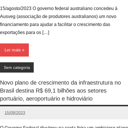
Comentário
15/agosto/2023 O governo federal australiano concedeu à
Ausveg (associação de produtores australianos) um novo
financiamento para ajudar a facilitar o crescimento das
exportações para os […]
Ler mais
Sem categoria
Novo plano de crescimento da infraestrutura no
Brasil destina R$ 69,1 bilhões aos setores
portuário, aeroportuário e hidroviário
15/08/2023
Edunog
Nenhum
Comentário
O Governo Federal divulgou na sexta-feira um ambicioso plano