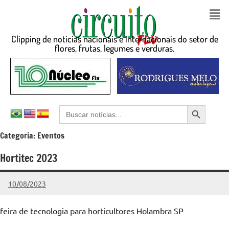
Clipping de noticias nacionais e internacionais do setor de
flores, frutas, legumes e verduras.
Search Button
Search
for:
Categoria:
Eventos
Hortitec 2023
10/08/2023
Edunog
Nenhum
Comentário
feira de tecnologia para horticultores Holambra SP