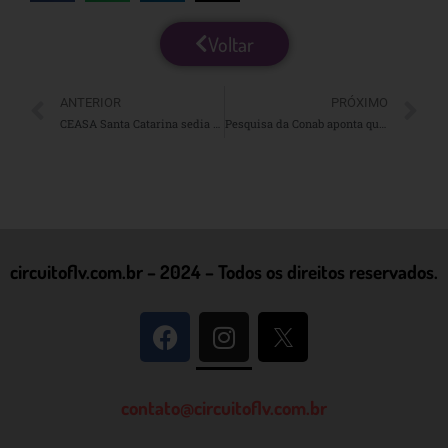
Voltar
ANTERIOR
PRÓXIMO
CEASA Santa Catarina sedia o 100º Encontro Nacional da Abracen e reforça protagonismo no abastecimento alimentar brasileiro
Pesquisa da Conab aponta queda de preços da cenoura nos primeiros dias de novembro
circuitoflv.com.br – 2024 – Todos os direitos reservados.
contato@circuitoflv.com.br