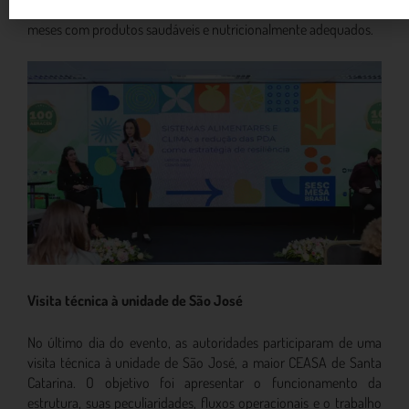
Alimentos do país, beneficiando mais de 15 mil pessoas todos os
meses com produtos saudáveis e nutricionalmente adequados.
Visita técnica à unidade de São José
No último dia do evento, as autoridades participaram de uma
visita técnica à unidade de São José, a maior CEASA de Santa
Catarina. O objetivo foi apresentar o funcionamento da
estrutura, suas peculiaridades, fluxos operacionais e o trabalho