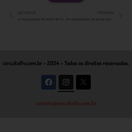
ANTERIOR
PRÓXIMO
A Organização Mundial de Citricultura prevê queda na produção de cítricos no Hemisfério Norte em 2026
As exportações de peras dos EUA se expandem para mercados internacionais nesta temporada
circuitoflv.com.br – 2024 – Todos os direitos reservados.
contato@circuitoflv.com.br