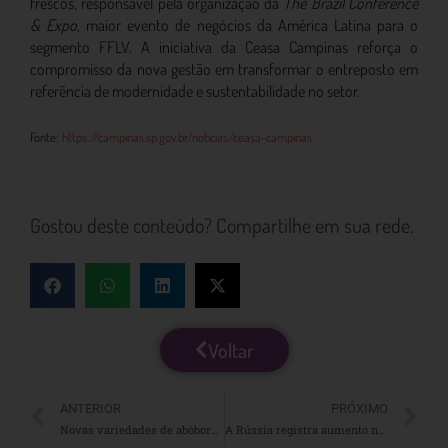
frescos, responsável pela organização da
The Brazil Conference
& Expo
, maior evento de negócios da América Latina para o
segmento FFLV. A iniciativa da Ceasa Campinas reforça o
compromisso da nova gestão em transformar o entreposto em
referência de modernidade e sustentabilidade no setor.
Fonte:
https://campinas.sp.gov.br/noticias/ceasa-campinas
Gostou deste conteúdo? Compartilhe em sua rede.
Voltar
ANTERIOR
PRÓXIMO
Novas variedades de abóbora e moranga
A Rússia registra aumento nas importações de frutas e verduras do Egito e da China