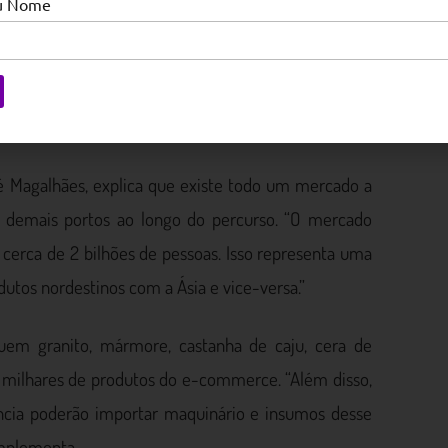
eu Nome
sa nova proposta, o tempo de deslocamento, que
ra apenas 30 dias, tornando o Ceará ainda mais
assinala o presidente do Complexo do Pecém, Max
 Magalhães, explica que existe todo um mercado a
s demais portos ao longo do percurso. “O mercado
cerca de 2 bilhões de pessoas. Isso representa uma
utos nordestinos com a Ásia e vice-versa.”
luem granito, mármore, castanha de caju, cera de
nda milhares de produtos do e-commerce. “Além disso,
uência poderão importar maquinário e insumos desse
omplementa.