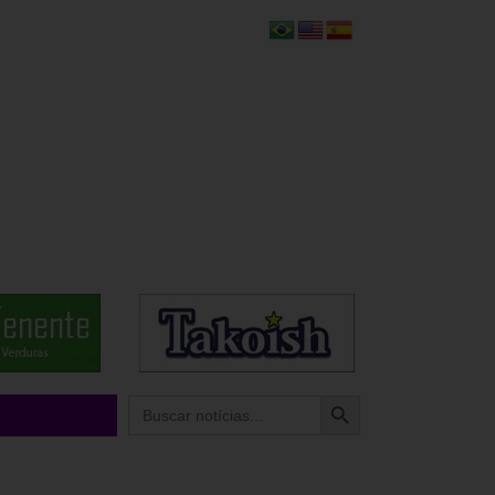
Search Button
Search
for: