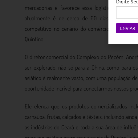
Digite S
mercadorias e favorece essa logística. Com es
atualmente é de cerca de 60 dias, passará pa
competitivo no cenário do comércio exterior”, 
Quintino.
O diretor comercial do Complexo do Pecém, André
ser explorado, não só para a China, como para o
asiático é realmente vasto, com uma população de 
oportunidade incrível para conectarmos nossos prod
Ele elenca que os produtos comercializados inc
carnaúba, frutas, calçados e têxteis, incluindo ai
as indústrias do Ceará e toda a sua área de infl
mercado asiático promissor através do Pecém”, c