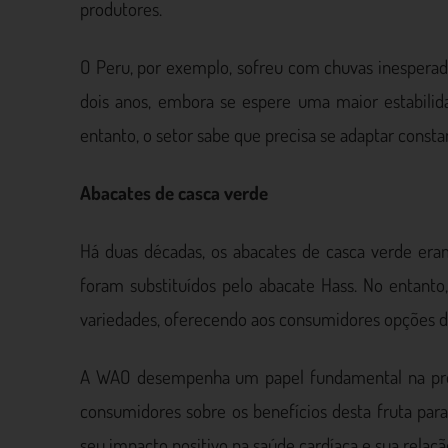
produtores.
O Peru, por exemplo, sofreu com chuvas inespera
dois anos, embora se espere uma maior estabilid
entanto, o setor sabe que precisa se adaptar cons
Abacates de casca verde
Há duas décadas, os abacates de casca verde e
foram substituídos pelo abacate Hass. No entant
variedades, oferecendo aos consumidores opções di
A WAO desempenha um papel fundamental na prom
consumidores sobre os benefícios desta fruta para
seu impacto positivo na saúde cardíaca e sua rela