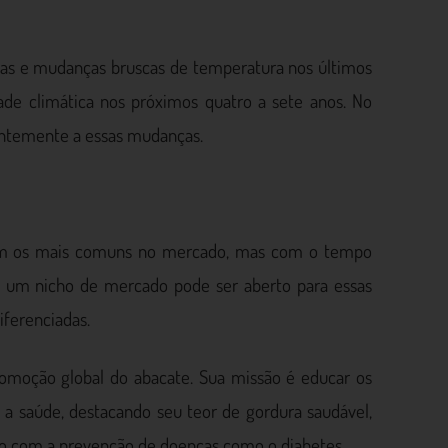
das e mudanças bruscas de temperatura nos últimos
ade climática nos próximos quatro a sete anos. No
tantemente a essas mudanças.
ram os mais comuns no mercado, mas com o tempo
o, um nicho de mercado pode ser aberto para essas
ferenciadas.
oção global do abacate. Sua missão é educar os
 a saúde, destacando seu teor de gordura saudável,
ção com a prevenção de doenças como o diabetes.