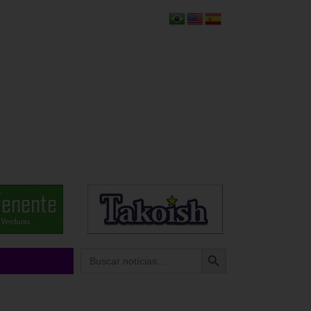
Search Button
Search
for: