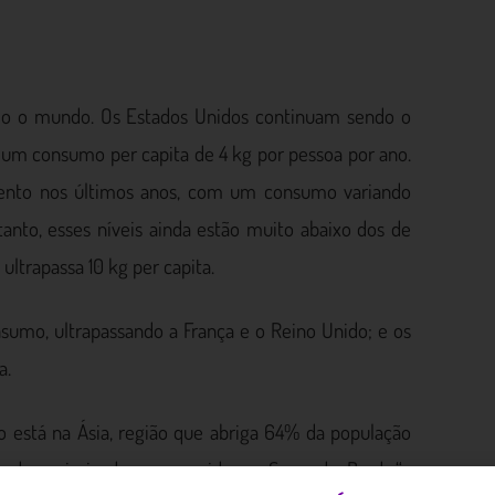
do o mundo. Os Estados Unidos continuam sendo o
m consumo per capita de 4 kg por pessoa por ano.
ento nos últimos anos, com um consumo variando
anto, esses níveis ainda estão muito abaixo dos de
ultrapassa 10 kg per capita.
umo, ultrapassando a França e o Reino Unido; e os
a.
o está na Ásia, região que abriga 64% da população
 da maioria dos consumidores. Segundo Bard, “a