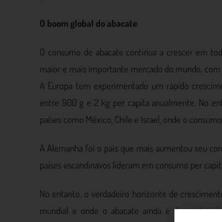
O boom global do abacate
O consumo de abacate continua a crescer em to
maior e mais importante mercado do mundo, com u
A Europa tem experimentado um rápido crescim
entre 900 g e 2 kg per capita anualmente. No ent
países como México, Chile e Israel, onde o consumo 
A Alemanha foi o país que mais aumentou seu cons
países escandinavos lideram em consumo per capit
No entanto, o verdadeiro horizonte de cresciment
mundial e onde o abacate ainda é desconhecido