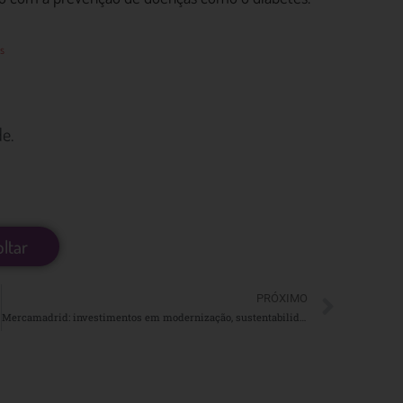
s
e.
oltar
PRÓXIMO
Mercamadrid: investimentos em modernização, sustentabilidade e inovação