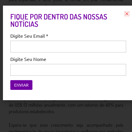
para o agronegócio do país nos próximos anos.
FIQUE POR DENTRO DAS NOSSAS
O cultivo de abacate no Paraguai está experimentando forte
NOTÍCIAS
crescimento, com um aumento anual sustentado de 25% nos
últimos três anos. Esse aumento se deve a muitos fatores,
Digite Seu Email *
incluindo condições climáticas favoráveis, altos rendimentos por
hectare e crescente demanda tanto local quanto internacional.
Atualmente, a produção de abacate está concentrada em três
Digite Seu Nome
regiões principais: Itapúa, que representa 45% da produção
total; Alto Paraná, com 35%; e Cordilheira, com 20%. Em termos
de volume, o país produz cerca de 7.500 toneladas anualmente.
O cultivo de abacate representa uma oportunidade econômica
para os produtores paraguaios. Atualmente, o setor gera cerca
de US$ 13 milhões anualmente, com um retorno de 40% para
produtores estabelecidos.
Espera-se que esse crescimento seja acompanhado pela
implementação de novas tecnologias e melhorias nos métodos