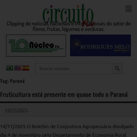
Clipping de noticias nacionais e internacionais do setor de
flores, frutas, legumes e verduras.
Search Button
Search
for:
Tag:
Paraná
Fruticultura está presente em quase todo o Paraná
14/11/2025
admin
Nenhum
Comentário
14/11/2025 O Boletim de Conjuntura Agropecuária divulgado
dia 4 de novembro pelo Departamento de Economia Rural