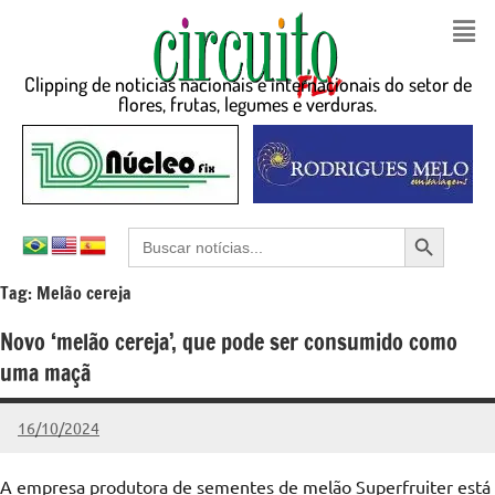
Clipping de noticias nacionais e internacionais do setor de
flores, frutas, legumes e verduras.
Search Button
Search
for:
Tag:
Melão cereja
Novo ‘melão cereja’, que pode ser consumido como
uma maçã
16/10/2024
admin
Nenhum
Comentário
A empresa produtora de sementes de melão Superfruiter está