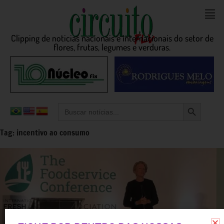
Clipping de noticias nacionais e internacionais do setor de
flores, frutas, legumes e verduras.
Search Button
Search
for:
Tag:
incentivo ao consumo