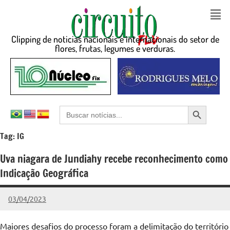
Clipping de noticias nacionais e internacionais do setor de
flores, frutas, legumes e verduras.
Search Button
Search
for:
Tag:
IG
Uva niagara de Jundiahy recebe reconhecimento como
Indicação Geográfica
03/04/2023
admin
Nenhum
Comentário
Maiores desafios do processo foram a delimitação do território