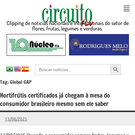
Clipping de noticias nacionais e internacionais do setor de
flores, frutas, legumes e verduras.
Search Button
Search
for:
Tag:
Global GAP
Hortifrútis certificados já chegam à mesa do
consumidor brasileiro mesmo sem ele saber
13/08/2025
admin
Nenhum
Comentário
13/08/2025 Quando o consumidor compra frutas, legumes e