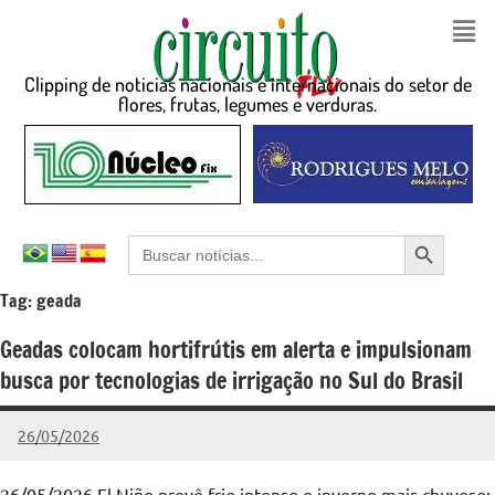
Clipping de noticias nacionais e internacionais do setor de
flores, frutas, legumes e verduras.
Search Button
Search
for:
Tag:
geada
Geadas colocam hortifrútis em alerta e impulsionam
busca por tecnologias de irrigação no Sul do Brasil
26/05/2026
admin
Nenhum
Comentário
26/05/2026 El Niño prevê frio intenso e inverno mais chuvoso;