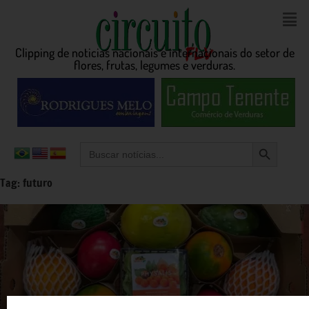
Clipping de noticias nacionais e internacionais do setor de
flores, frutas, legumes e verduras.
Search Button
Search
for:
Tag:
futuro