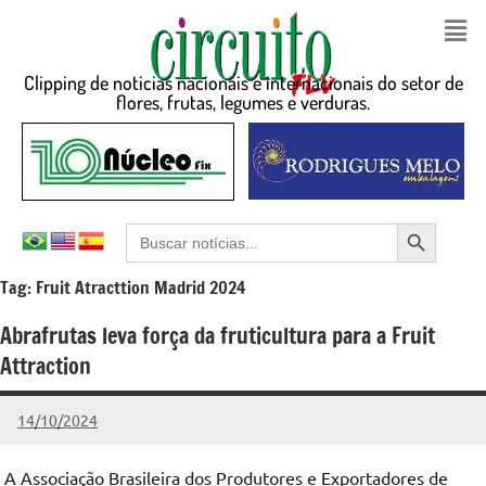
Clipping de noticias nacionais e internacionais do setor de
flores, frutas, legumes e verduras.
Search Button
Search
for:
Tag:
Fruit Atracttion Madrid 2024
Abrafrutas leva força da fruticultura para a Fruit
Attraction
14/10/2024
admin
Nenhum
Comentário
A Associação Brasileira dos Produtores e Exportadores de