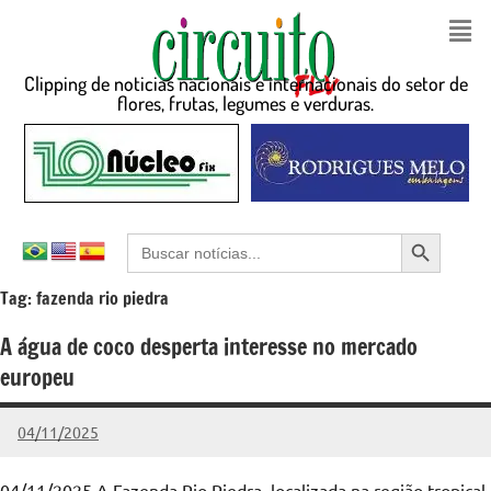
Clipping de noticias nacionais e internacionais do setor de
flores, frutas, legumes e verduras.
Search Button
Search
for:
Tag:
fazenda rio piedra
A água de coco desperta interesse no mercado
europeu
04/11/2025
admin
Nenhum
Comentário
04/11/2025 A Fazenda Rio Piedra, localizada na região tropical