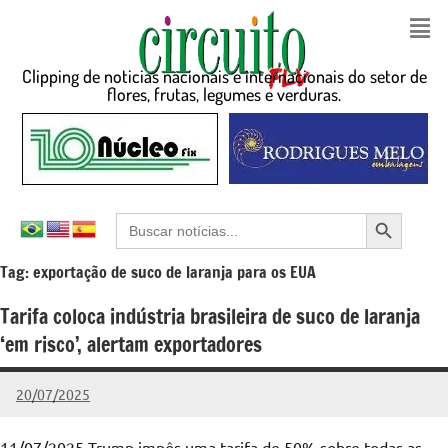
Clipping de noticias nacionais e internacionais do setor de
flores, frutas, legumes e verduras.
Search Button
Search
for:
Tag:
exportação de suco de laranja para os EUA
Tarifa coloca indústria brasileira de suco de laranja
‘em risco’, alertam exportadores
20/07/2025
admin
Nenhum
Comentário
11/07/2025 Trump impôs uma tarifa de 50% sobre todas as