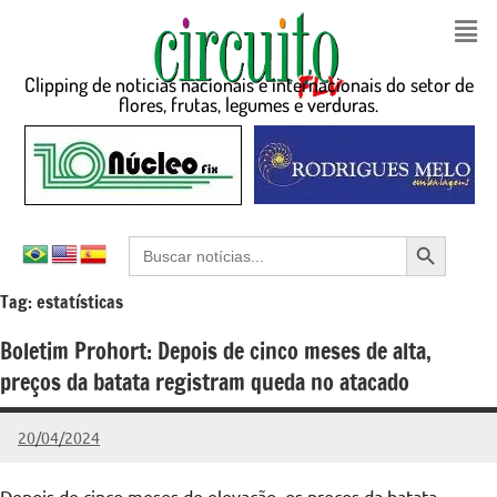
Clipping de noticias nacionais e internacionais do setor de
flores, frutas, legumes e verduras.
Search Button
Search
for:
Tag:
estatísticas
Boletim Prohort: Depois de cinco meses de alta,
preços da batata registram queda no atacado
20/04/2024
admin
Nenhum
Comentário
Depois de cinco meses de elevação, os preços da batata