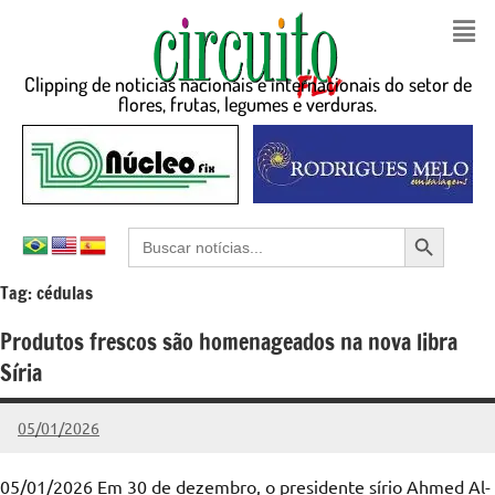
Clipping de noticias nacionais e internacionais do setor de
flores, frutas, legumes e verduras.
Search Button
Search
for:
Tag:
cédulas
Produtos frescos são homenageados na nova libra
Síria
05/01/2026
admin
Nenhum
Comentário
05/01/2026 Em 30 de dezembro, o presidente sírio Ahmed Al-