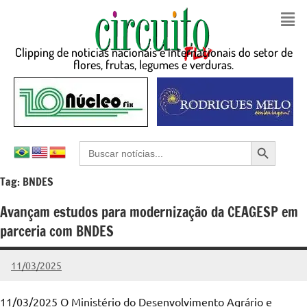
Clipping de noticias nacionais e internacionais do setor de
flores, frutas, legumes e verduras.
Search Button
Search
for:
Tag:
BNDES
Avançam estudos para modernização da CEAGESP em
parceria com BNDES
11/03/2025
admin
Nenhum
Comentário
11/03/2025 O Ministério do Desenvolvimento Agrário e