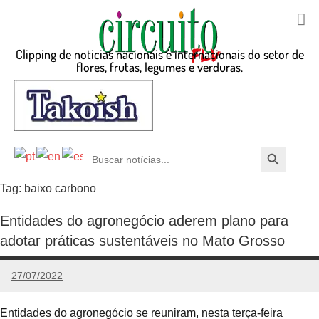
Clipping de noticias nacionais e internacionais do setor de
flores, frutas, legumes e verduras.
Search Button
Search
for:
Tag:
baixo carbono
Entidades do agronegócio aderem plano para
adotar práticas sustentáveis no Mato Grosso
27/07/2022
admin
Nenhum
Comentário
Entidades do agronegócio se reuniram, nesta terça-feira