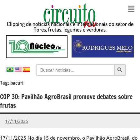
Clipping de noticias nacionais e internacionais do setor de
flores, frutas, legumes e verduras.
Search Button
Search
for:
Tag:
bacuri
COP 30: Pavilhão AgroBrasil promove debates sobre
frutas
17/11/2025
admin
Nenhum
Comentário
17/11/2025 No dia 15 de novembro, o Pavilhão AgroBrasil, do