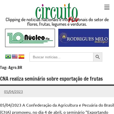
Clipping de noticias nacionais e internacionais do setor de
flores, frutas, legumes e verduras.
Search Button
Search
for:
Tag:
Agro.BR
CNA realiza seminário sobre exportação de frutas
05/04/2023
Edunog
Nenhum
Comentário
05/04/2023 A Confederação da Agricultura e Pecuária do Brasil
(CNA) promoveu, no dia 4 de abril, o seminário “Exportando