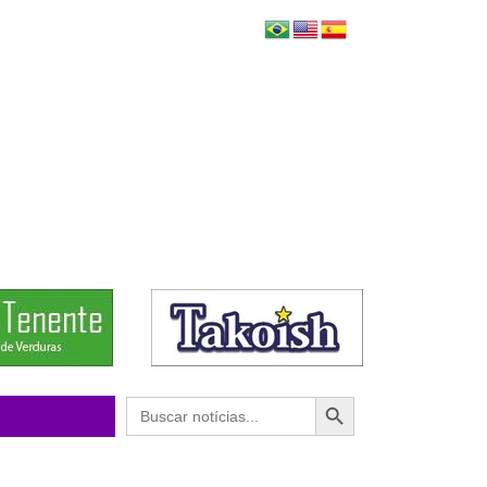
Search Button
Search
for: