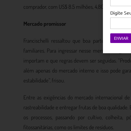
comprador, com US$ 8.5 milhões, 4,80% do valor d
Digite S
Mercado promissor
Francischelli ressaltou que boa parte das frutas
familiares. Para ingressar nesse mercado, segundo
importam e que regras devem ser seguidas. “Prod
além apenas do mercado interno e isso pode gara
estabilidade”, frisou.
Entre as exigências do mercado internacional de 
rastreabilidade e entregar frutas de boa qualidade
os processos, passando por cultivo, colheita, p
fitossanitárias, como os limites de resíduos.