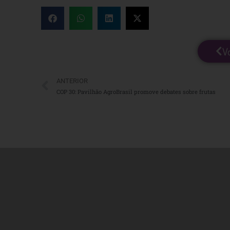
V
ANTERIOR
COP 30: Pavilhão AgroBrasil promove debates sobre frutas