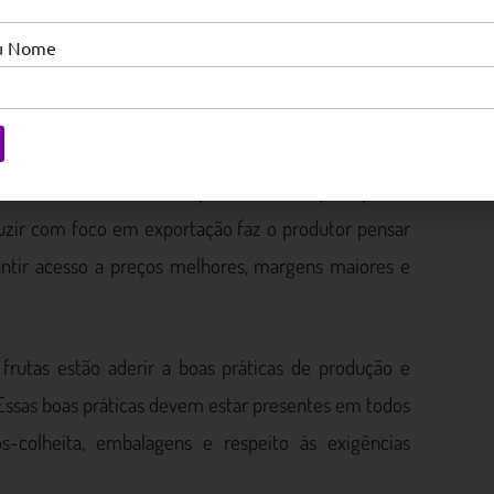
as exportações do segmento.
eu Nome
 exportadas pelo Brasil são de propriedades rurais
 Renato Francischelli, é preciso saber quais países
uzir com foco em exportação faz o produtor pensar
ntir acesso a preços melhores, margens maiores e
frutas estão aderir a boas práticas de produção e
. Essas boas práticas devem estar presentes em todos
ós-colheita, embalagens e respeito às exigências