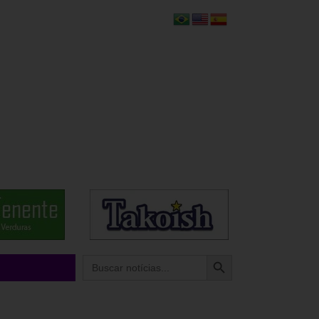
Search Button
Search
for: