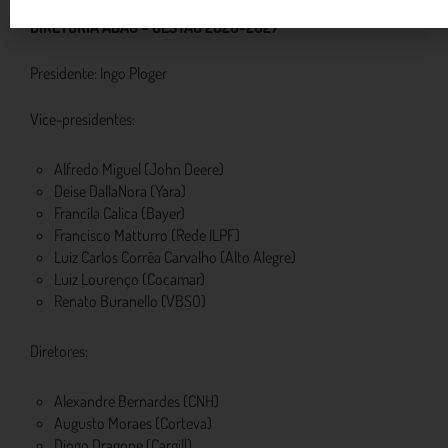
DIRETORIA ABAG – GESTÃO 2026-2027
Presidente: Ingo Ploger
Vice-presidentes:
Alfredo Miguel (John Deere)
Deise DallaNora (Yara)
Francila Calica (Bayer)
Francisco Matturro (Rede ILPF)
Luiz Carlos Corrêa Carvalho (Alto Alegre)
Luiz Lourenço (Cocamar)
Renato Buranello (VBSO)
Diretores:
Alexandre Bernardes (CNH)
Augusto Moraes (Corteva)
Diogo Dragone (Cargill)