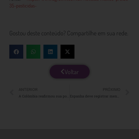
35-pesticidas-
Gostou deste conteúdo? Compartilhe em sua rede.
Voltar
ANTERIOR
PRÓXIMO
A Colômbia reafirmou sua posição como maior exportadora mundial de flores de corte
Espanha deve registrar menor safra de frutas cítricas em 16 anos