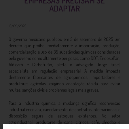
EMPRESAS PRECISAM SE
ADAPTAR
16/09/2025
O governo mexicano publicou em 3 de setembro de 2025 um
decreto que proíbe imediatamente a importação, produção,
comercialização e uso de 35 substâncias químicas consideradas
pelo governo como altamente perigosas, como DDT, Endosulfán,
Aldicarb e Carbofurán, alerta o advogado Jorge Israel,
especialista em regulação empresarial. A medida impacta
diretamente fabricantes de agroquímicos, importadores e
produtores agrícolas, exigindo adaptação rápida para evitar
multas, sanções civis e problemas legais mais graves.
Para a indústria química, a mudança significa reconversão
industrial imediata, cancelamento de contratos internacionais e
disposição segura de estoques existentes. No setor
agroindustrial, produtores de cana, cítricos, café, algodão e
abacate enfrentam interrupção das cadeias de suprimentos e