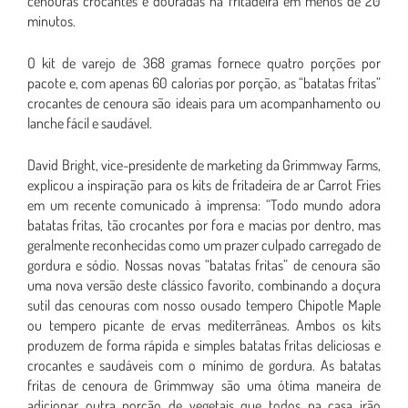
cenouras crocantes e douradas na fritadeira em menos de 20
minutos.
O kit de varejo de 368 gramas fornece quatro porções por
pacote e, com apenas 60 calorias por porção, as “batatas fritas”
crocantes de cenoura são ideais para um acompanhamento ou
lanche fácil e saudável.
David Bright, vice-presidente de marketing da Grimmway Farms,
explicou a inspiração para os kits de fritadeira de ar Carrot Fries
em um recente comunicado à imprensa: “Todo mundo adora
batatas fritas, tão crocantes por fora e macias por dentro, mas
geralmente reconhecidas como um prazer culpado carregado de
gordura e sódio. Nossas novas “batatas fritas” de cenoura são
uma nova versão deste clássico favorito, combinando a doçura
sutil das cenouras com nosso ousado tempero Chipotle Maple
ou tempero picante de ervas mediterrâneas. Ambos os kits
produzem de forma rápida e simples batatas fritas deliciosas e
crocantes e saudáveis com o mínimo de gordura. As batatas
fritas de cenoura de Grimmway são uma ótima maneira de
adicionar outra porção de vegetais que todos na casa irão