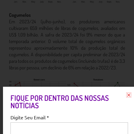
Cogumelos
Em 2023/24 (julho-junho), os produtores americanos
cultivaram 659 milhões de libras de cogumelos, avaliados em
US$ 1,09 bilhão. A safra de 2023/24 foi 9% menor do que a
temporada anterior. O volume total de cogumelos orgânicos
representou aproximadamente 10% da produção total de
cogumelos. A disponibilidade per capita preliminar de 2023/24
para todos os produtos de cogumelos (incluindo trufas) é de 3,3
libras por pessoa, um declínio de 6% em relação a 2022/23.
FIQUE POR DENTRO DAS NOSSAS
NOTÍCIAS
Digite Seu Email *
Legumes frescos do mercado
Durante os primeiros 4 meses de 2024, as mudanças nos preços