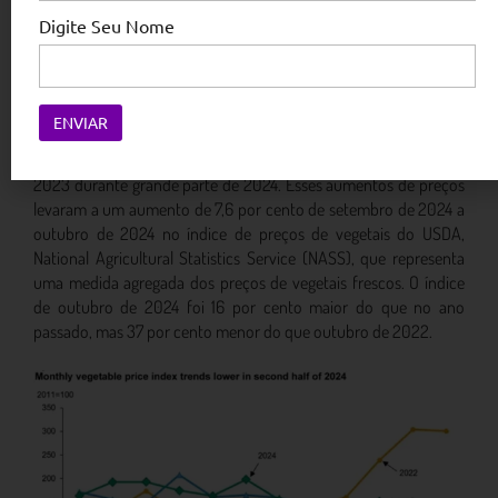
de vegetais frescos variaram de acordo com a safra. Enquanto
Digite Seu Nome
tomates e cebolas começaram o ano em níveis elevados, com
tomates se estabilizando em meados do ano e cebolas
diminuindo gradualmente após seu pico inicial, os preços da
cenoura aumentaram constantemente além do primeiro
trimestre. Outros vegetais frescos, incluindo aipo e couve-flor,
geralmente viram os preços subirem acima de suas médias de
2023 durante grande parte de 2024. Esses aumentos de preços
levaram a um aumento de 7,6 por cento de setembro de 2024 a
outubro de 2024 no índice de preços de vegetais do USDA,
National Agricultural Statistics Service (NASS), que representa
uma medida agregada dos preços de vegetais frescos. O índice
de outubro de 2024 foi 16 por cento maior do que no ano
passado, mas 37 por cento menor do que outubro de 2022.