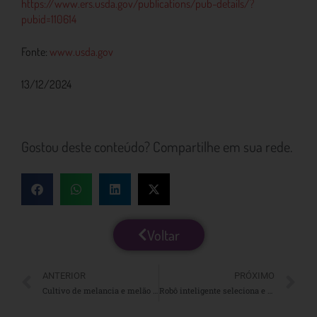
https://www.ers.usda.gov/publications/pub-details/?
pubid=110614
Fonte:
www.usda.gov
13/12/2024
Gostou deste conteúdo? Compartilhe em sua rede.
Voltar
ANTERIOR
PRÓXIMO
Cultivo de melancia e melão no Rio Grande do Sul avança em meio a desafios climáticos
Robô inteligente seleciona e colhe frutas delicadas