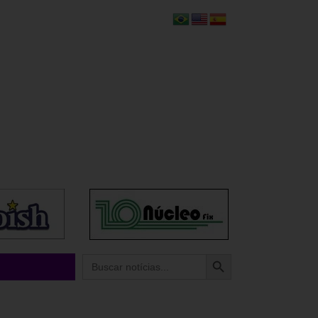
Search Button
Search
for: