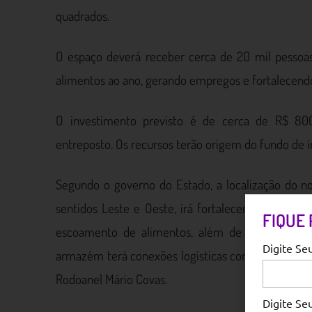
quadrados.
O espaço deverá receber cerca de 20 mil pessoa
alimentos ao ano, gerando empregos e fortalecendo
O investimento previsto é de cerca de R$ 80
entreposto. Os recursos terão origem do fundo de in
Segundo o governo do Estado, a localização do n
sentidos Leste e Oeste, irá fortalecer a integraçã
FIQUE
escoamento de alimentos, além de ter impacto si
Digite Se
armazém terá conexões logísticas com a Rodovia P
Rodoanel Mário Covas.
Digite S