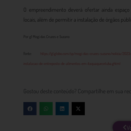
O empreendimento deverá ofertar ainda espaço 
locais, além de permitir a instalação de órgãos públi
Por g1 Mogi das Cruzes e Suzano
Fonte:
https://g1.globo.com/sp/mogi-das-cruzes-suzano/noticia/202
instalacao-de-entreposto-de-alimentos-em-itaquaquecetuba.ghtml
Gostou deste conteúdo? Compartilhe em sua red
V