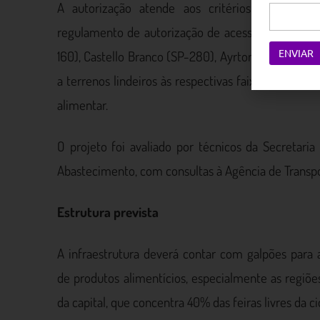
A autorização atende aos critérios estabelec
regulamento de autorização de acesso pelas Rodov
160), Castello Branco (SP-280), Ayrton Senna (SP
a terrenos lindeiros às respectivas faixas de domí
alimentar.
O projeto foi avaliado por técnicos da Secretari
Abastecimento, com consultas à Agência de Transpo
Estrutura prevista
A infraestrutura deverá contar com galpões par
de produtos alimentícios, especialmente as regiõe
da capital, que concentra 40% das feiras livres da c