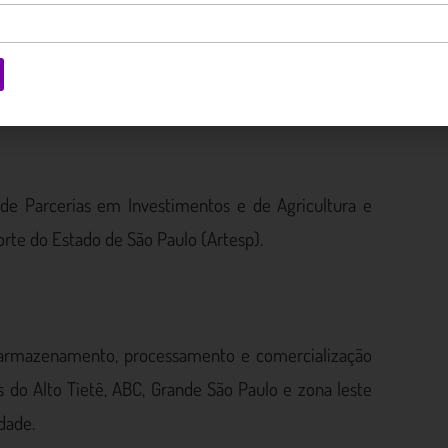
idos pelo Decreto nº 65.543/2019, que aprova o
ia dos Bandeirantes (SP-348), dos Imigrantes (SP-
070), bem como pelo Rodoanel Mário Covas (SP-021),
nio para instalação de entrepostos de abastecimento
a de Parcerias em Investimentos e de Agricultura e
rte do Estado de São Paulo (Artesp).
a armazenamento, processamento e comercialização
s do Alto Tietê, ABC, Grande São Paulo e zona leste
idade.