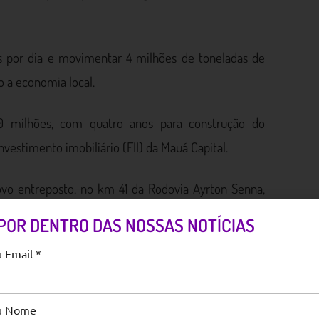
s por dia e movimentar 4 milhões de toneladas de
 a economia local.
0 milhões, com quatro anos para construção do
vestimento imobiliário (FII) da Mauá Capital.
ovo entreposto, no km 41 da Rodovia Ayrton Senna,
o da cadeia produtora e garantir mais eficiência no
 POR DENTRO DAS NOSSAS NOTÍCIAS
gnificativo na redução no trânsito da capital. O
u Email *
residente Dutra e com os Trechos Leste e Norte do
eu Nome