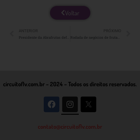
Voltar
ANTERIOR
PRÓXIMO
Presidente da Abrafrutas defende práticas sustentáveis da fruticultura brasileira durante a COP27
Rodada de negócios de frutas frescas gera U$ 8,5 milhões em Petrolina, Pernambuco
circuitoflv.com.br – 2024 – Todos os direitos reservados.
contato@circuitoflv.com.br