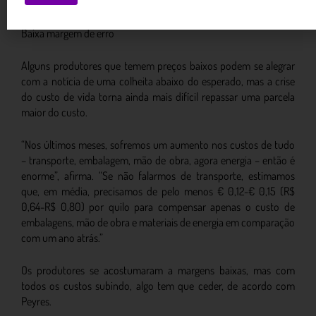
de setembro.
Baixa margem de erro
Alguns produtores que temem preços baixos podem se alegrar
com a notícia de uma colheita abaixo do esperado, mas a crise
do custo de vida torna ainda mais difícil repassar uma parcela
maior do custo.
“Nos últimos meses, sofremos um aumento nos custos de tudo
– transporte, embalagem, mão de obra, agora energia – então é
enorme”, afirma. “Se não falarmos de transporte, estimamos
que, em média, precisamos de pelo menos € 0,12-€ 0,15 (R$
0,64-R$ 0,80) por quilo para compensar apenas o custo de
embalagens, mão de obra e materiais de energia em comparação
com um ano atrás.”
Os produtores se acostumaram a margens baixas, mas com
todos os custos subindo, algo tem que ceder, de acordo com
Peyres.