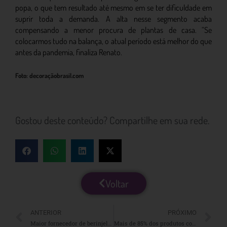
popa, o que tem resultado até mesmo em se ter dificuldade em
suprir toda a demanda. A alta nesse segmento acaba
compensando a menor procura de plantas de casa. “Se
colocarmos tudo na balança, o atual período está melhor do que
antes da pandemia, finaliza Renato.
Foto: decoraçãobrasil.com
Gostou deste conteúdo? Compartilhe em sua rede.
Voltar
ANTERIOR
PRÓXIMO
Maior fornecedor de berinjela japonesa está no litoral norte paulista
Mais de 85% dos produtos comercializados na Ceasa/MS são importados