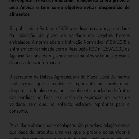
em vegetais frescos embalados. A dispensa já era prevista
pela Anvisa e tem como objetivo evitar desperdício de
alimentos
.
Foi publicada a Portaria nº 458 que dispensa a obrigatoriedade
da indicação do prazo de validade em vegetais frescos
embalados. A norma altera a Instrução Normativa nº 69/2018 e
entra em conformidade com a Resolução RDC nº 259/2002 da
Agência Nacional de Vigilância Sanitária (Anvisa) que já previa a
dispensa dessa informação.
O secretário de Defesa Agropecuária do Mapa, José Guilherme
Leal, explica que a medida é importante no combate ao
desperdício de alimentos, pois anualmente toneladas de frutas
são perdidas no Brasil em razão da expiração do prazo de
validade, sem que, no entanto, estejam impróprias para o
consumo.
“A validade afixada nas embalagens não guardava relação com a
qualidade do produto, uma vez que o próprio consumidor é
capaz de observar se um produto hortícola está apto ou não ao